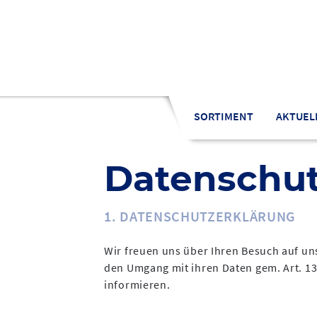
Zu
den
Inhalten
springen
SORTIMENT
AKTUEL
Datenschu
1. DATENSCHUTZERKLÄRUNG
Wir freuen uns über Ihren Besuch auf un
den Umgang mit ihren Daten gem. Art. 
informieren.