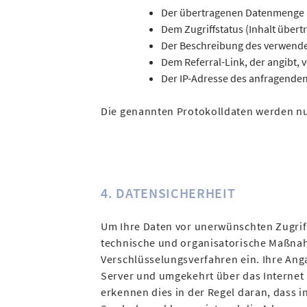
Der übertragenen Datenmenge
Dem Zugriffstatus (Inhalt übert
Der Beschreibung des verwend
Dem Referral-Link, der angibt, 
Der IP-Adresse des anfragenden 
Die genannten Protokolldaten werden nu
4. DATENSICHERHEIT
Um Ihre Daten vor unerwünschten Zugriff
technische und organisatorische Maßnah
Verschlüsselungsverfahren ein. Ihre An
Server und umgekehrt über das Internet 
erkennen dies in der Regel daran, dass i